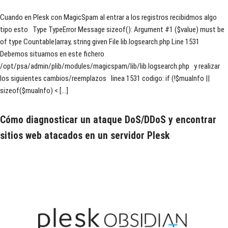
Cuando en Plesk con MagicSpam al entrar a los registros recibidmos algo
tipo esto Type TypeError Message sizeof(): Argument #1 ($value) must be
of type Countable|array, string given File lib.logsearch.php Line 1531
Debemos situarnos en este fichero
/opt/psa/admin/plib/modules/magicspam/lib/lib.logsearch.php y realizar
los siguientes cambios/reemplazos linea 1531 codigo: if (!$muaInfo ||
sizeof($muaInfo) < […]
Cómo diagnosticar un ataque DoS/DDoS y encontrar
sitios web atacados en un servidor Plesk