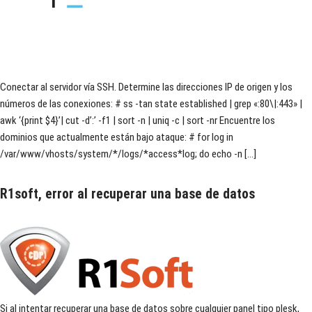
Conectar al servidor vía SSH. Determine las direcciones IP de origen y los
números de las conexiones: # ss -tan state established | grep «:80\|:443» |
awk ‘{print $4}’| cut -d’:’ -f1 | sort -n | uniq -c | sort -nr Encuentre los
dominios que actualmente están bajo ataque: # for log in
/var/www/vhosts/system/*/logs/*access*log; do echo -n […]
R1soft, error al recuperar una base de datos
Si al intentar recuperar una base de datos sobre cualquier panel tipo plesk,