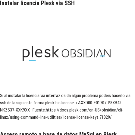
Instalar licencia Plesk vía SSH
Si al instalar la licencia vía interfaz os da algún problema podéis hacerlo vía
ssh de la siguiente forma plesk bin license -i AXXD00-F01707-P8XB42-
NKZS37-XXK9XX Fuente:https://docs.plesk.com/en-US/obsidian/cli-
linux/using-command-line-utilities/license-license-keys.71029/
Acceso remoto a base de datos MySql en Plesk