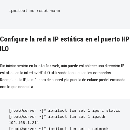
ipmitool mc reset warm

Configure la red a IP estática en el puerto HP
iLO
Sin iniciar sesión en la interfaz web, aún puede establecer una dirección IP
estática en la interfaz HP iLO utilizando los siguientes comandos.
Reemplace la IP, la máscara de subred y la puerta de enlace predeterminada
con lo que necesita.
[
root@server 
~]#
 ipmitool lan 
set
1
 ipsrc 
static
[
root@server 
~]#
 ipmitool lan 
set
1
 ipaddr 
192.168
.
1.211
[
root@server 
~]#
 ipmitool lan 
set
1
 netmask 