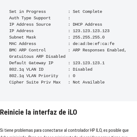
Set
in
Progress
:
Set
Complete
Auth
Type
Support
:
IP 
Address
Source
:
 DHCP 
Address
IP 
Address
:
123.123
.
123.123
Subnet
Mask
:
255.255
.
255.0
MAC 
Address
:
 de
:
ad
:
be
:
ef
:
ca
:
fe

BMC ARP 
Control
:
 ARP 
Responses
Enabled
,
Gratuitous
 ARP 
Disabled
Default
Gateway
 IP      
:
123.123
.
123.1
802.1q
 VLAN ID          
:
Disabled
802.1q
 VLAN 
Priority
:
0
Cipher
Suite
Priv
Max
:
Not
Available

Reinicie la interfaz de iLO
Si tiene problemas para conectarse al controlador HP ILO, es posible que