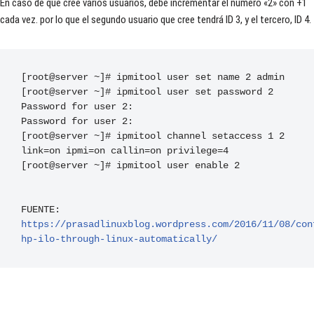
En caso de que cree varios usuarios, debe incrementar el número «2» con +1
cada vez. por lo que el segundo usuario que cree tendrá ID 3, y el tercero, ID 4.
[
root@server 
~]#
 ipmitool user 
set
 name 
2
[
root@server 
~]#
 ipmitool user 
set
 password 
2
Password
for
 user 
2
:
Password
for
 user 
2
:
[
root@server 
~]#
 ipmitool channel setaccess 
1
2
link
=
on ipmi
=
on callin
=
on privilege
=
4
[
root@server 
~]#
 ipmitool user enable 
2

FUENTE: 
https://prasadlinuxblog.wordpress.com/2016/11/08/con
hp-ilo-through-linux-automatically/