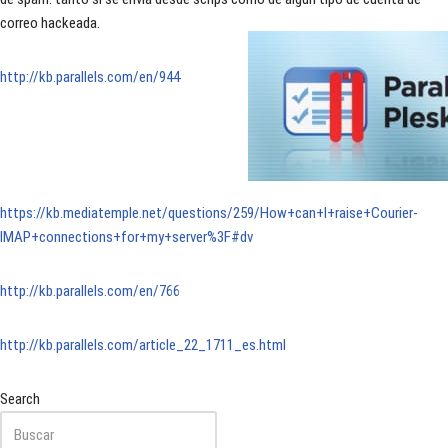
correo hackeada.
http://kb.parallels.com/en/944
https://kb.mediatemple.net/questions/259/How+can+I+raise+Courier-
IMAP+connections+for+my+server%3F#dv
http://kb.parallels.com/en/766
http://kb.parallels.com/article_22_1711_es.html
Search