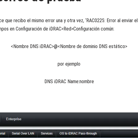
e que recibo el mismo error una y otra vez, ‘RAC0225: Error al enviar e
 campos en Configuración de iDRAC>Red>Configuración común:
<Nombre DNS iDRAC>@<Nombre de dominio DNS estático>
por ejemplo
DNS iDRAC Name:nombre