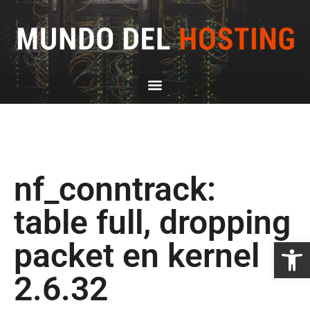
nf_conntrack:
table full, dropping
Abrir
packet en kernel
2.6.32